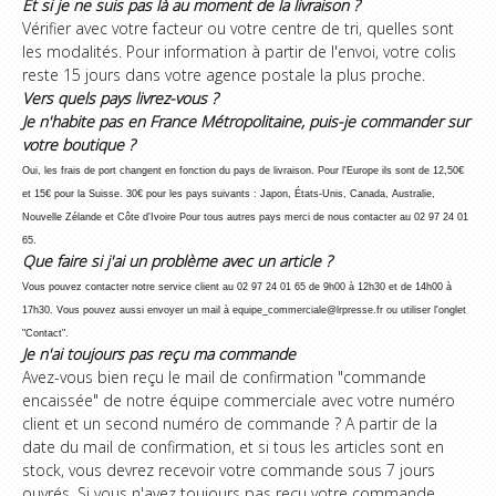
Et si je ne suis pas là au moment de la livraison ?
Vérifier avec votre facteur ou votre centre de tri, quelles sont
les modalités. Pour information à partir de l'envoi, votre colis
reste 15 jours dans votre agence postale la plus proche.
Vers quels pays livrez-vous ?
Je n'habite pas en France Métropolitaine, puis-je commander sur
votre boutique ?
Oui, les frais de port changent en fonction du pays de livraison. Pour l'Europe ils sont de 12,50€
et 15€ pour la Suisse. 30€ pour les pays suivants : Japon, États-Unis, Canada, Australie,
Nouvelle Zélande et Côte d'Ivoire Pour tous autres pays merci de nous contacter au 02 97 24 01
65.
Que faire si j'ai un problème avec un article ?
Vous pouvez contacter notre service client au 02 97 24 01 65 de 9h00 à 12h30 et de 14h00 à
17h30. Vous pouvez aussi envoyer un mail à equipe_commerciale@lrpresse.fr ou utiliser l'onglet
"Contact".
Je n'ai toujours pas reçu ma commande
Avez-vous bien reçu le mail de confirmation "commande
encaissée" de notre équipe commerciale avec votre numéro
client et un second numéro de commande ? A partir de la
date du mail de confirmation, et si tous les articles sont en
stock, vous devrez recevoir votre commande sous 7 jours
ouvrés. Si vous n'avez toujours pas reçu votre commande