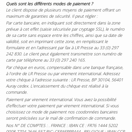
Quels sont les différents modes de paiement ?
Le client dispose de plusieurs moyens de paiement offrant un
maximum de garanties de sécurité. Il peut régler :
Par carte bancaire, en indiquant soit directement dans la zone
prévue à cet effet (saisie sécurisée par cryptage SSL), le numéro
de sa carte sans espace entre les chiffres, ainsi que sa date de
validité, soit en imprimant cette zone, en remplissant le
formulaire et en l'adressant par fax à LR Presse au 33 (0) 297
242 830. Le client peut également transmettre son numéro de
carte par téléphone au 33 (0) 297 240 165.
Par chèque en euros, compensable dans une banque française,
à l'ordre de LR Presse ou par virement international. Adressez
votre chèque à l'adresse suivante : LR Presse, BP 30104, 56401
Auray cedex. L'encaissement du chèque est réalisé à la
commande.
Paiement par virement international. Vous avez la possibilité
d'effectuer votre paiement par virement international. Si vous
choisissez ce mode de paiement nos coodonnées bancaires
seront précisées sur le mail de confirmation de commande.
Nos N° DE COMPTES : . FRANCE : IBAN CE : FR76 1444 5202
0008 7704 2646 557 BIC: CEPAFRPP444 . BELGIQUE : IBAN CCP